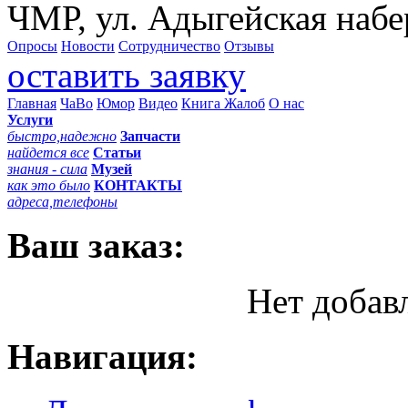
ЧМР, ул. Адыгейская набе
Опросы
Новости
Сотрудничество
Отзывы
оставить заявку
Главная
ЧаВо
Юмор
Видео
Книга Жалоб
О нас
Услуги
быстро,надежно
Запчасти
найдется все
Статьи
знания - сила
Музей
как это было
КОНТАКТЫ
адреса,телефоны
Ваш заказ:
Нет добав
Навигация: