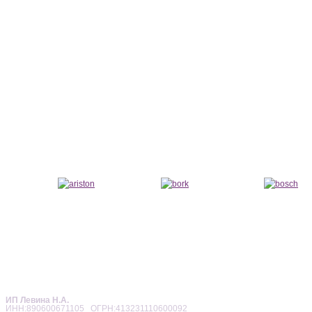
ИП Левина Н.А.
ИНН:890600671105 ОГРН:413231110600092