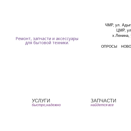
Мы работаем ежедневно с 9:00 до 19:00 без перерывов и выходных.
ЧМР, ул. Адыг
ЦМР, ул
х.Ленина,
Ремонт, запчасти и аксессуары
для бытовой техники.
ОПРОСЫ
НОВ
Главная
ЧаВо
Юмо
УСЛУГИ
ЗАПЧАСТИ
быстро,надежно
найдется все