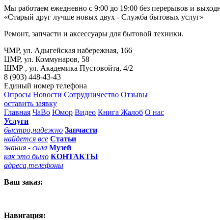
Мы работаем ежедневно с 9:00 до 19:00 без перерывов и выход
«Старый друг лучше новых двух - Служба бытовых услуг»
Ремонт, запчасти и аксессуары для бытовой техники.
ЧМР, ул. Адыгейская набережная, 166
ЦМР, ул. Коммунаров, 58
ШМР , ул. Академика Пустовойта, 4/2
8 (903) 448-43-43
Единый номер телефона
Опросы
Новости
Сотрудничество
Отзывы
оставить заявку
Главная
ЧаВо
Юмор
Видео
Книга Жалоб
О нас
Услуги
быстро,надежно
Запчасти
найдется все
Статьи
знания - сила
Музей
как это было
КОНТАКТЫ
адреса,телефоны
Ваш заказ:
Навигация: