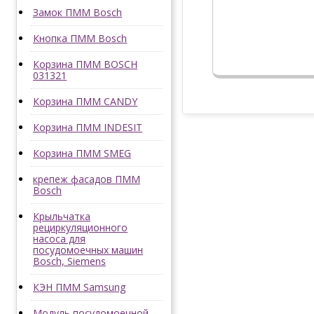
Замок ПММ Bosch
Кнопка ПММ Bosch
Корзина ПММ BOSCH
031321
Корзина ПММ CANDY
Корзина ПММ INDESIT
Корзина ПММ SMEG
крепеж фасадов ПММ
Bosch
Крыльчатка
рециркуляционного
насоса для
посудомоечных машин
Bosch, Siemens
КЭН ПММ Samsung
Модуль посудомоечной