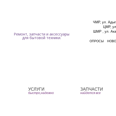
Мы работаем ежедневно с 9:00 до 19:00 без перерывов и выходных.
ЧМР, ул. Адыг
ЦМР, ул
ШМР , ул. Ака
Ремонт, запчасти и аксессуары
для бытовой техники.
ОПРОСЫ
НОВ
Главная
ЧаВо
Юмо
УСЛУГИ
ЗАПЧАСТИ
быстро,надежно
найдется все