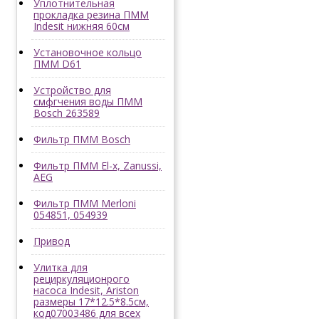
Уплотнительная
прокладка резина ПММ
Indesit нижняя 60см
Установочное кольцо
ПММ D61
Устройство для
смфгчения воды ПММ
Bosch 263589
Фильтр ПММ Bosch
Фильтр ПММ El-x, Zanussi,
AEG
Фильтр ПММ Merloni
054851, 054939
Привод
Улитка для
рециркуляционрого
насоса Indesit, Ariston
размеры 17*12.5*8.5см,
код07003486 для всех