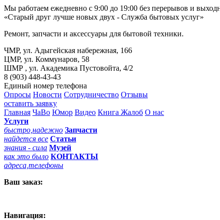
Мы работаем ежедневно с 9:00 до 19:00 без перерывов и выход
«Старый друг лучше новых двух - Служба бытовых услуг»
Ремонт, запчасти и аксессуары для бытовой техники.
ЧМР, ул. Адыгейская набережная, 166
ЦМР, ул. Коммунаров, 58
ШМР , ул. Академика Пустовойта, 4/2
8 (903) 448-43-43
Единый номер телефона
Опросы
Новости
Сотрудничество
Отзывы
оставить заявку
Главная
ЧаВо
Юмор
Видео
Книга Жалоб
О нас
Услуги
быстро,надежно
Запчасти
найдется все
Статьи
знания - сила
Музей
как это было
КОНТАКТЫ
адреса,телефоны
Ваш заказ:
Навигация: