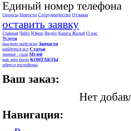
Единый номер телефона
Опросы
Новости
Сотрудничество
Отзывы
оставить заявку
Главная
ЧаВо
Юмор
Видео
Книга Жалоб
О нас
Услуги
быстро,надежно
Запчасти
найдется все
Статьи
знания - сила
Музей
как это было
КОНТАКТЫ
адреса,телефоны
Ваш заказ:
Нет добав
Навигация: