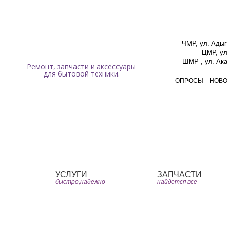
Мы работаем ежедневно с 9:00 до 19:00 без перерывов и выходных.
ЧМР, ул. Адыг
ЦМР, ул
ШМР , ул. Ака
Ремонт, запчасти и аксессуары
для бытовой техники.
ОПРОСЫ
НОВ
Главная
ЧаВо
Юмо
УСЛУГИ
ЗАПЧАСТИ
быстро,надежно
найдется все