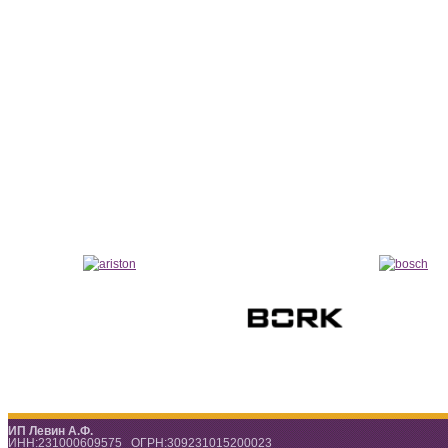
ИП Левин А.Ф.
ИНН:231000609575 ОГРН:309231015200023