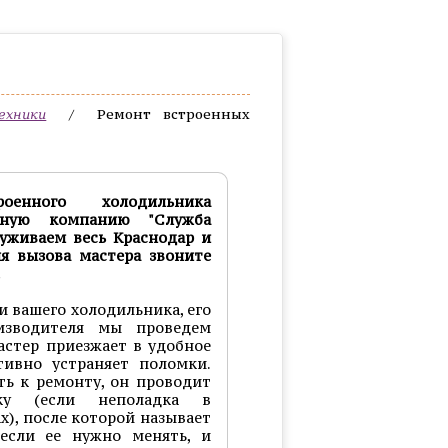
/
Ремонт встроенных
ехники
енного холодильника
сную компанию "Служба
луживаем весь Краснодар и
я вызова мастера звоните
.
и вашего холодильника, его
изводителя мы проведем
астер приезжает в удобное
тивно устраняет поломки.
ть к ремонту, он проводит
ку (если неполадка в
), после которой называет
 если ее нужно менять, и