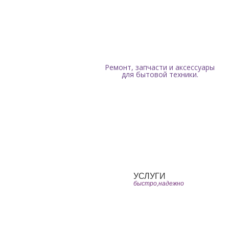
Мы работаем ежедневно с 9:00 до 19:00 без
Ремонт, запчасти и аксессуары
для бытовой техники.
Главная
ЧаВо
УСЛУГИ
быстро,надежно