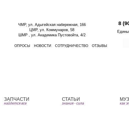
 перерывов и выходных.
«Старый д
8 (9
ЧМР, ул. Адыгейская набережная, 166
ЦМР, ул. Коммунаров, 58
Едины
ШМР , ул. Академика Пустовойта, 4/2
ОПРОСЫ
НОВОСТИ
СОТРУДНИЧЕСТВО
ОТЗЫВЫ
Юмор
Видео
Книг
ЗАПЧАСТИ
СТАТЬИ
МУ
найдется все
знания - сила
как 