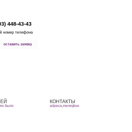
руг лучше новых двух - Служба бытовых услуг»
03) 448-43-43
й номер телефона
оставить заявку
а Жалоб
О нас
ЗЕЙ
КОНТАКТЫ
это было
адреса,телефоны